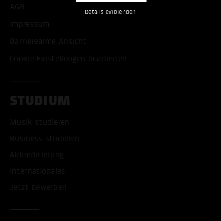
AGB
Details einblenden
Impressum
Barrierearme Ansicht
Cookie Einstellungen bearbeiten
STUDIUM
Musik studieren
Business studieren
Akkreditierung
Internationales
Jetzt bewerben