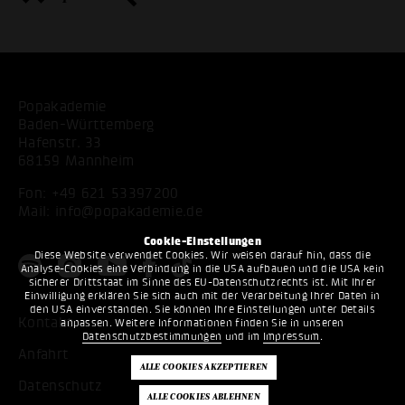
Popakademie
Baden-Württemberg
Hafenstr. 33
68159 Mannheim
Fon:
+49 621 53397200
Mail:
info@popakademie.de
Cookie-Einstellungen
Diese Website verwendet Cookies. Wir weisen darauf hin, dass die
Analyse-Cookies eine Verbindung in die USA aufbauen und die USA kein
sicherer Drittstaat im Sinne des EU-Datenschutzrechts ist. Mit Ihrer
Einwilligung erklären Sie sich auch mit der Verarbeitung Ihrer Daten in
den USA einverstanden. Sie können Ihre Einstellungen unter Details
Kontakt
anpassen. Weitere Informationen finden Sie in unseren
Datenschutzbestimmungen
und im
Impressum
.
Anfahrt
Datenschutz