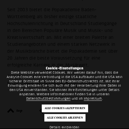
Seit 2003 bietet die Popakademie Baden-
Württemberg als bisher einzige staatliche
Hochschuleinrichtung in Deutschland Studiengänge
in den Bereichen Populäre Musik und Musik- und
Kreativwirtschaft an. Mit einer breiten Palette an
Studienangeboten und einem starken Netzwerk in
der Musikbranche bietet die Popakademie seit über
20 Jahren die beste Voraussetzung für eine
erfolgreiche Karriere in der Musikwelt.
Cookie-Einstellungen
Diese Website verwendet Cookies. Wir weisen darauf hin, dass die
Programm und Infos:
Analyse-Cookies eine Verbindung in die USA aufbauen und die USA kein
sicherer Drittstaat im Sinne des EU-Datenschutzrechts ist. Mit Ihrer
https://www.popakademie.de/de/infotag/
Einwilligung erklären Sie sich auch mit der Verarbeitung Ihrer Daten in
den USA einverstanden. Sie können Ihre Einstellungen unter Details
anpassen. Weitere Informationen finden Sie in unseren
Datenschutzbestimmungen
und im
Impressum
.
top
zurück
Details einblenden