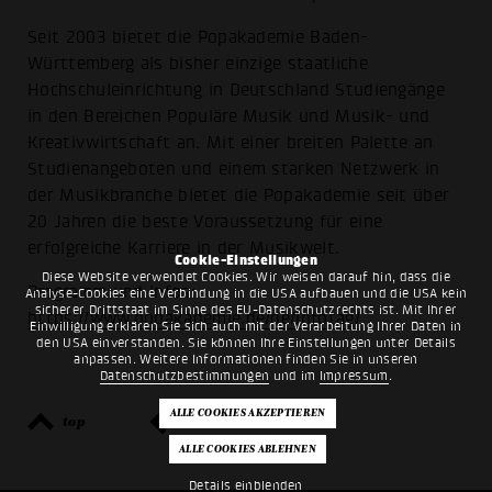
Seit 2003 bietet die Popakademie Baden-
Württemberg als bisher einzige staatliche
Hochschuleinrichtung in Deutschland Studiengänge
in den Bereichen Populäre Musik und Musik- und
Kreativwirtschaft an. Mit einer breiten Palette an
Studienangeboten und einem starken Netzwerk in
der Musikbranche bietet die Popakademie seit über
20 Jahren die beste Voraussetzung für eine
erfolgreiche Karriere in der Musikwelt.
Cookie-Einstellungen
Diese Website verwendet Cookies. Wir weisen darauf hin, dass die
Programm und Infos:
Analyse-Cookies eine Verbindung in die USA aufbauen und die USA kein
sicherer Drittstaat im Sinne des EU-Datenschutzrechts ist. Mit Ihrer
https://www.popakademie.de/de/infotag/
Einwilligung erklären Sie sich auch mit der Verarbeitung Ihrer Daten in
den USA einverstanden. Sie können Ihre Einstellungen unter Details
anpassen. Weitere Informationen finden Sie in unseren
Datenschutzbestimmungen
und im
Impressum
.
top
zurück
Details einblenden