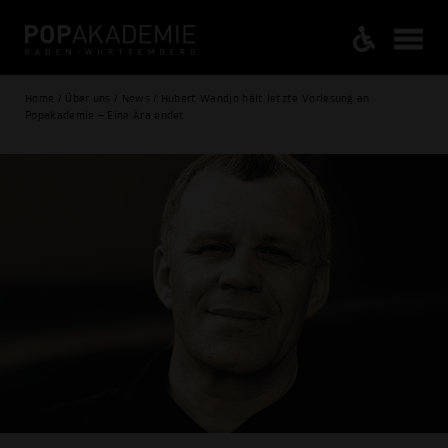
Home / Über uns / News / Hubert Wandjo hält letzte Vorlesung an
Popakademie – Eine Ära endet