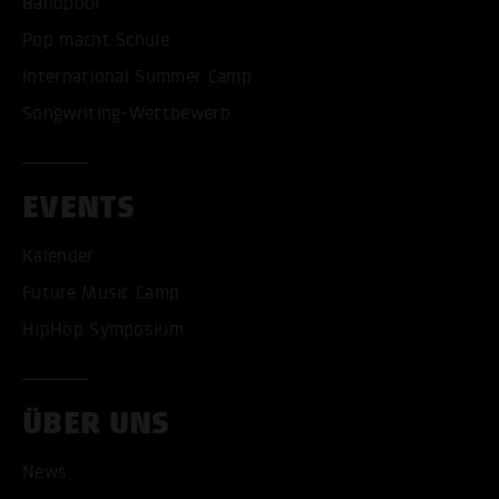
Bandpool
Pop macht Schule
International Summer Camp
Songwriting-Wettbewerb
EVENTS
Kalender
ALLE COOKIES AKZEPT
Future Music Camp
HipHop Symposium
ALLE COOKIES ABLE
ÜBER UNS
News