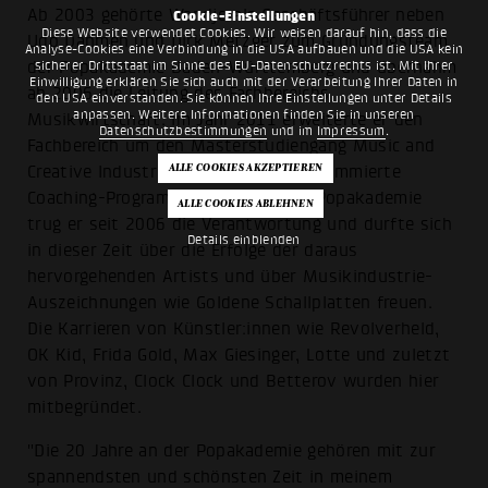
Ab 2003 gehörte Wandjo als Geschäftsführer neben
Cookie-Einstellungen
Diese Website verwendet Cookies. Wir weisen darauf hin, dass die
Udo Dahmen und Dirk Metzger zum Gründungsteam
Analyse-Cookies eine Verbindung in die USA aufbauen und die USA kein
sicherer Drittstaat im Sinne des EU-Datenschutzrechts ist. Mit Ihrer
der Popakademie Baden-Württemberg und übernahm
Einwilligung erklären Sie sich auch mit der Verarbeitung Ihrer Daten in
ab 2006 die Leitung des Fachbereichs
den USA einverstanden. Sie können Ihre Einstellungen unter Details
anpassen. Weitere Informationen finden Sie in unseren
Musikwirtschaft. Im Jahr 2011 erweiterte er den
Datenschutzbestimmungen
und im
Impressum
.
Fachbereich um den Masterstudiengang Music and
Creative Industries. Auch für das renommierte
Coaching-Programm BANDPOOL der Popakademie
trug er seit 2006 die Verantwortung und durfte sich
Details einblenden
in dieser Zeit über die Erfolge der daraus
hervorgehenden Artists und über Musikindustrie-
Auszeichnungen wie Goldene Schallplatten freuen.
Die Karrieren von Künstler:innen wie Revolverheld,
OK Kid, Frida Gold, Max Giesinger, Lotte und zuletzt
von Provinz, Clock Clock und Betterov wurden hier
mitbegründet.
"Die 20 Jahre an der Popakademie gehören mit zur
spannendsten und schönsten Zeit in meinem