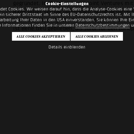
gegründet. Im Rahmen eines Joint Ventures mit 
Cookie-Einstellungen
det Cookies. Wir weisen darauf hin, dass die Analyse-Cookies eine 
BXNE unter Vertrag genommen. Seine aktuelle Si
n sicherer Drittstaat im Sinne des EU-Datenschutzrechts ist. Mit Ih
deutschen Spotify-Charts vertreten. Und auch
rarbeitung Ihrer Daten in den USA einverstanden. Sie können Ihre Ei
e Informationen finden Sie in unseren
Datenschutzbestimmungen
u
ist Bene treu geblieben, als Juror für den Ban
und MusikerInnen.
Details einblenden