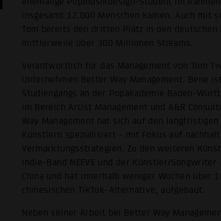
ehemalige Popmusikdesign-Student im Rahmen 
insgesamt 12.000 Menschen kamen. Auch mit se
Tom bereits den dritten Platz in den deutschen
mittlerweile über 300 Millionen Streams.
Verantwortlich für das Management von Tom Tw
Unternehmen Better Way Management. Bene ist
Studiengangs an der Popakademie Baden-Württe
im Bereich Artist Management und A&R Consulti
Way Management hat sich auf den langfristigen
Künstlern spezialisiert - mit Fokus auf nachha
Vermarktungsstrategien. Zu den weiteren Künst
Indie-Band NEEVE und der Künstler/Songwriter Ji
China und hat innerhalb weniger Wochen über 1
chinesischen TikTok-Alternative, aufgebaut.
Neben seiner Arbeit bei Better Way Managemen