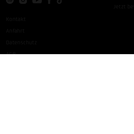
Jetzt b
Kontakt
Anfahrt
Datenschutz
AGB
Impressum
Barrierearme Ansicht
Cookie Einstellungen bearbeiten