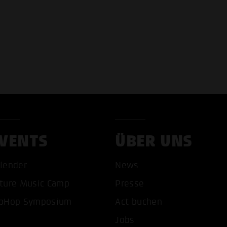
VENTS
ÜBER UNS
lender
News
COOKIES AKZEPTIEREN
ALLE COOKIES AB
ture Music Camp
Presse
pHop Symposium
Act buchen
Jobs