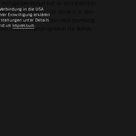
Vertigo/Universal hat er den Künstler
Verbindung in die USA
ngle „Grey Goose“ ist derzeit in den
rer Einwilligung erklären
 der Popakademie Baden-Württemberg
nstellungen unter Details
nd im
Impressum
.
dpool, dem Förderprogramm für Bands