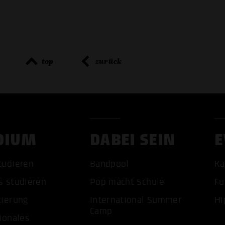
top
zurück
DIUM
DABEI SEIN
E
tudieren
Bandpool
Ka
ALLE 
s studieren
Pop macht Schule
Fu
tierung
International Summer
Hi
Camp
ionales