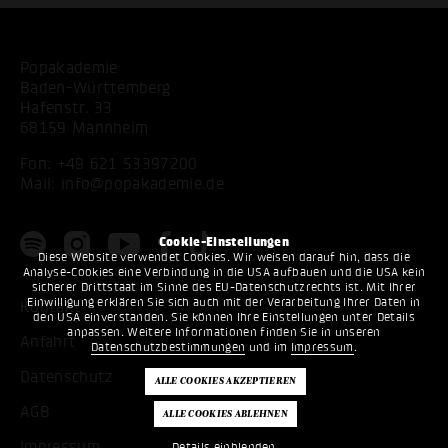
Popakademie
Baden-Württemberg
Hafenstr. 33
68159 Mannheim
Fon:
+49 621 53397200
Mail:
info@popakademie.de
Cookie-Einstellungen
Diese Website verwendet Cookies. Wir weisen darauf hin, dass die
Analyse-Cookies eine Verbindung in die USA aufbauen und die USA kein
sicherer Drittstaat im Sinne des EU-Datenschutzrechts ist. Mit Ihrer
Einwilligung erklären Sie sich auch mit der Verarbeitung Ihrer Daten in
Kontakt
den USA einverstanden. Sie können Ihre Einstellungen unter Details
anpassen. Weitere Informationen finden Sie in unseren
Anfahrt
Datenschutzbestimmungen
und im
Impressum
.
Datenschutz
AGB
Impressum
Details einblenden