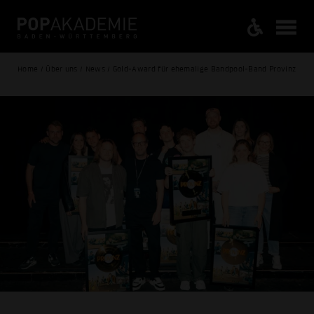
Home / Über uns / News / Gold-Award für ehemalige Bandpool-Band Provinz