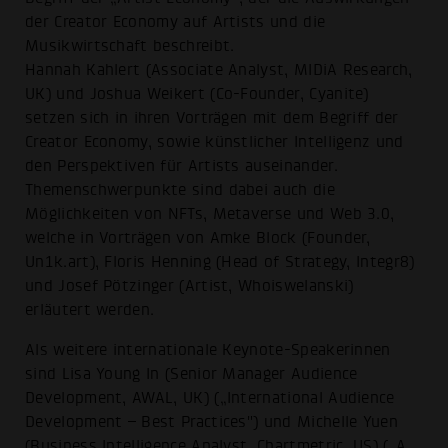
der Creator Economy auf Artists und die
Musikwirtschaft beschreibt.
Hannah Kahlert (Associate Analyst, MIDiA Research,
UK) und Joshua Weikert (Co-Founder, Cyanite)
setzen sich in ihren Vorträgen mit dem Begriff der
Creator Economy, sowie künstlicher Intelligenz und
den Perspektiven für Artists auseinander.
Themenschwerpunkte sind dabei auch die
Möglichkeiten von NFTs, Metaverse und Web 3.0,
welche in Vorträgen von Amke Block (Founder,
Un1k.art), Floris Henning (Head of Strategy, Integr8)
und Josef Pötzinger (Artist, Whoiswelanski)
erläutert werden.
Als weitere internationale Keynote-Speakerinnen
sind Lisa Young In (Senior Manager Audience
Development, AWAL, UK) („International Audience
Development – Best Practices") und Michelle Yuen
(Business Intelligence Analyst, Chartmetric, US) („A