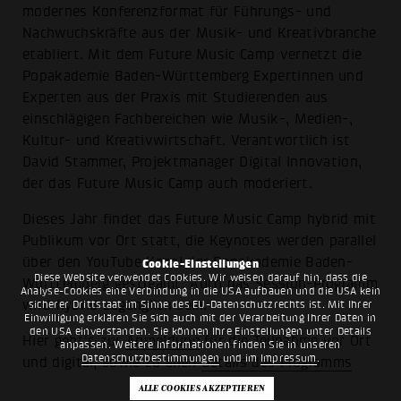
modernes Konferenzformat für Führungs- und
Nachwuchskräfte aus der Musik- und Kreativbranche
etabliert. Mit dem Future Music Camp vernetzt die
Popakademie Baden-Württemberg Expertinnen und
Experten aus der Praxis mit Studierenden aus
einschlägigen Fachbereichen wie Musik-, Medien-,
Kultur- und Kreativwirtschaft. Verantwortlich ist
David Stammer, Projektmanager Digital Innovation,
der das Future Music Camp auch moderiert.
Dieses Jahr findet das Future Music Camp hybrid mit
Publikum vor Ort statt, die Keynotes werden parallel
über den YouTube Kanal der Popakademie Baden-
Cookie-Einstellungen
Diese Website verwendet Cookies. Wir weisen darauf hin, dass die
Württemberg gestreamt. Auch das Session-Programm
Analyse-Cookies eine Verbindung in die USA aufbauen und die USA kein
wird hybrid zugänglich sein.
sicherer Drittstaat im Sinne des EU-Datenschutzrechts ist. Mit Ihrer
Einwilligung erklären Sie sich auch mit der Verarbeitung Ihrer Daten in
den USA einverstanden. Sie können Ihre Einstellungen unter Details
Hier geht's zur
Anmeldung
für die Teilnahme vor Ort
anpassen. Weitere Informationen finden Sie in unseren
Datenschutzbestimmungen
und im
Impressum
.
und digital, sowie zu allen
Details des Programms