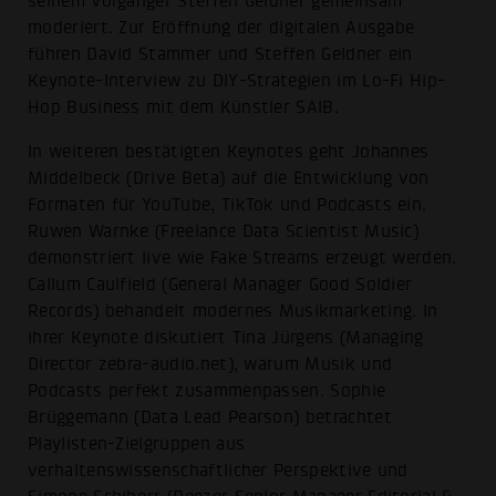
seinem Vorgänger Steffen Geldner gemeinsam
moderiert. Zur Eröffnung der digitalen Ausgabe
führen David Stammer und Steffen Geldner ein
Keynote-Interview zu DIY-Strategien im Lo-Fi Hip-
Hop Business mit dem Künstler SAIB.
In weiteren bestätigten Keynotes geht Johannes
Middelbeck (Drive Beta) auf die Entwicklung von
Formaten für YouTube, TikTok und Podcasts ein.
Ruwen Warnke (Freelance Data Scientist Music)
demonstriert live wie Fake Streams erzeugt werden.
Callum Caulfield (General Manager Good Soldier
Records) behandelt modernes Musikmarketing. In
ihrer Keynote diskutiert Tina Jürgens (Managing
Director zebra-audio.net), warum Musik und
Podcasts perfekt zusammenpassen. Sophie
Brüggemann (Data Lead Pearson) betrachtet
Playlisten-Zielgruppen aus
verhaltenswissenschaftlicher Perspektive und