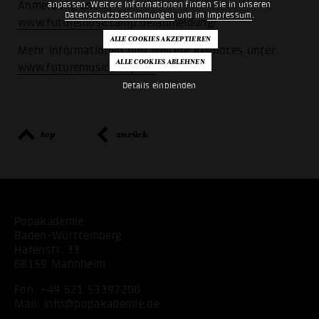
Anmeldung unter:
anpassen. Weitere Informationen finden Sie in unseren
Datenschutzbestimmungen
und im
Impressum
.
www.futuremusiccamp.de/anmeldung/
Mehr Informationen und weitere Keynotes unter:
www.futuremusiccamp.de/
Details einblenden
top
zurück
Popakademie
Baden-Württemberg
Hafenstr. 33
68159 Mannheim
Fon:
+49 621 53397200
Mail:
info@popakademie.de