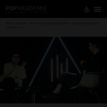
Home / Über uns / News / Future Music Camp 2024 – Programm & Zeitplan
veröffentlicht