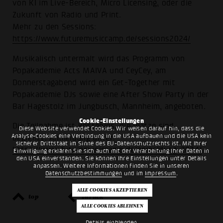
von KI im Live-Bereich, Micro Licensing, oder die
Zukunft von Radio und Print.
Mehr zu den Sessions:
https://www.futuremusiccamp.de/sessions2024/
Musikalisch untermalt wird das Programm von
Popakademie Acts MAIVA und CeyCey, am
Donnerstagabend wird ein Get-Together mit
Popakademie DJs sowie eine After Show Party in der
Bar Hagestolz im Jungbusch, Mannheim, angeboten.
Cookie-Einstellungen
Die Teilnahme ist kostenlos, die Plätze sind
Diese Website verwendet Cookies. Wir weisen darauf hin, dass die
Analyse-Cookies eine Verbindung in die USA aufbauen und die USA kein
begrenzt. Anmeldung unter:
sicherer Drittstaat im Sinne des EU-Datenschutzrechts ist. Mit Ihrer
https://www.futuremusiccamp.de/anmeldung-2024/
Einwilligung erklären Sie sich auch mit der Verarbeitung Ihrer Daten in
den USA einverstanden. Sie können Ihre Einstellungen unter Details
anpassen. Weitere Informationen finden Sie in unseren
Datenschutzbestimmungen
und im
Impressum
.
top
zurück
Details einblenden