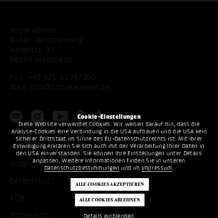
Popakademie
Baden-Württemberg
Hafenstr. 33
68159 Mannheim
Fon:
+49 621 53397200
Mail:
info@popakademie.de
Cookie-Einstellungen
Diese Website verwendet Cookies. Wir weisen darauf hin, dass die
Analyse-Cookies eine Verbindung in die USA aufbauen und die USA kein
sicherer Drittstaat im Sinne des EU-Datenschutzrechts ist. Mit Ihrer
Einwilligung erklären Sie sich auch mit der Verarbeitung Ihrer Daten in
Kontakt
den USA einverstanden. Sie können Ihre Einstellungen unter Details
anpassen. Weitere Informationen finden Sie in unseren
Anfahrt
Datenschutzbestimmungen
und im
Impressum
.
Datenschutz
AGB
Impressum
Details einblenden