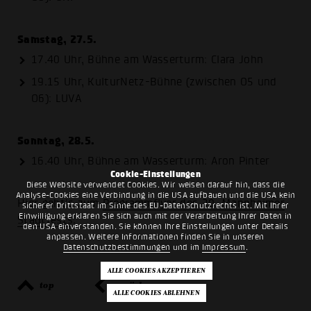
Samstag, 27.5.
17.40 Uhr, Bühne am Wasserturm: Clara John
19.15 Uhr, KulturNetz-Bühne (zwischen O5 und
O6): LUVA
Sonntag, 28.5.
16.40 Uhr, Bühne am Wasserturm: Aron Pinter
Cookie-Einstellungen
Diese Website verwendet Cookies. Wir weisen darauf hin, dass die
Analyse-Cookies eine Verbindung in die USA aufbauen und die USA kein
Hier geht's zum
Programmflyer des 30. Mannheimer
sicherer Drittstaat im Sinne des EU-Datenschutzrechts ist. Mit Ihrer
Einwilligung erklären Sie sich auch mit der Verarbeitung Ihrer Daten in
Stadtfests
.
den USA einverstanden. Sie können Ihre Einstellungen unter Details
anpassen. Weitere Informationen finden Sie in unseren
Datenschutzbestimmungen
und im
Impressum
.
top
zurück