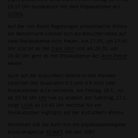
19.15 Uhr musikalisch mit dem Popakademie-Act
LUZIFA
.
Auf der von Radio Regenbogen präsentierten Bühne
am Wasserturm können sich die Besucher:innen auf
zwei Popakademie-Acts freuen. Am 27.05, um 17:40
Uhr startet es mit
Clara John
und am 28.05. um
16:40 Uhr geht es mit Popakademie-Act
Aron Pinter
weiter.
Auch auf der KulturNetz-Bühne in den Planken
zwischen den Quadraten O 5 und O 6 sind zwei
Popakademie-Acts vertreten. Am Freitag, 26.5., ist
ab 19.30 Uhr
UNI
live zu erleben. Am Samstag, 27.5.,
sorgt
LUVA
ab 19:45 Uhr nochmal für ein
musikalisches Highlight auf der KulturNetz-Bühne.
Vermittelt hat die Auftritte die popakademieeigene
Künstleragentur
KLINKT
, die seit 2007