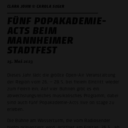
CLARA JOHN © CAROLA SEGER
FÜNF POPAKADEMIE-
ACTS BEIM
MANNHEIMER
STADTFEST
25. Mai 2023
Dieses Jahr lädt die größte Open-Air Veranstaltung
der Region vom 26. – 28.5. bei freiem Eintritt wieder
zum Feiern ein. Auf vier Bühnen gibt es ein
abwechslungsreiches musikalisches Programm, dabei
sind auch fünf Popakademie-Acts live on stage zu
erleben.
Die Bühne am Wasserturm, die vom Radiosender
bigfm präsentiert wird, eröffnet am Freitag, 26.5., ab