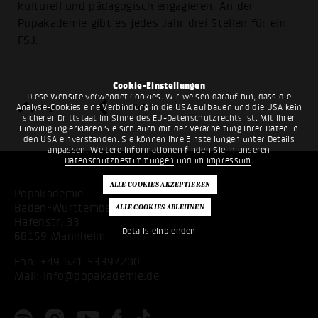
kulturell und pädagogisch engagieren. An der
Popakademie gibt es jedes Jahr drei Stellen für ein
FSJ.
Cookie-Einstellungen
Diese Website verwendet Cookies. Wir weisen darauf hin, dass die
top
zurück
Analyse-Cookies eine Verbindung in die USA aufbauen und die USA kein
sicherer Drittstaat im Sinne des EU-Datenschutzrechts ist. Mit Ihrer
Einwilligung erklären Sie sich auch mit der Verarbeitung Ihrer Daten in
den USA einverstanden. Sie können Ihre Einstellungen unter Details
anpassen. Weitere Informationen finden Sie in unseren
Datenschutzbestimmungen
und im
Impressum
.
Popakademie
Baden-Württemberg
Hafenstr. 33
Details einblenden
68159 Mannheim
Fon:
+49 621 53397200
Mail:
info@popakademie.de