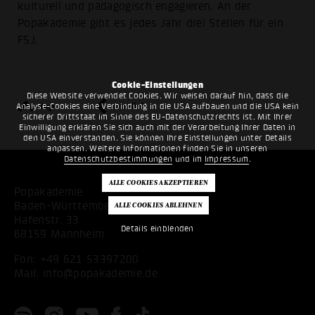
kulturell und pädagogisch engagieren. An der
Popakademie gibt es jedes Jahr drei Stellen für ein
FSJ.
Cookie-Einstellungen
Diese Website verwendet Cookies. Wir weisen darauf hin, dass die
top
zurück
Analyse-Cookies eine Verbindung in die USA aufbauen und die USA kein
sicherer Drittstaat im Sinne des EU-Datenschutzrechts ist. Mit Ihrer
Einwilligung erklären Sie sich auch mit der Verarbeitung Ihrer Daten in
den USA einverstanden. Sie können Ihre Einstellungen unter Details
anpassen. Weitere Informationen finden Sie in unseren
Datenschutzbestimmungen
und im
Impressum
.
Popakademie
Baden-Württemberg
Hafenstr. 33
Details einblenden
68159 Mannheim
Fon:
+49 621 53397200
Mail:
info@popakademie.de