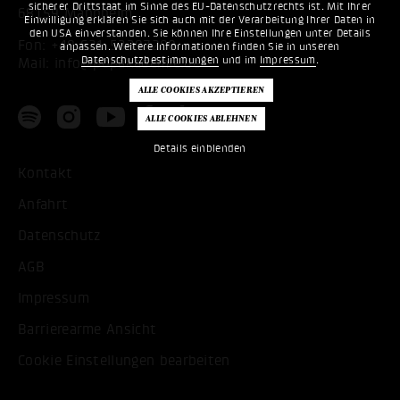
sicherer Drittstaat im Sinne des EU-Datenschutzrechts ist. Mit Ihrer
68159 Mannheim
Einwilligung erklären Sie sich auch mit der Verarbeitung Ihrer Daten in
den USA einverstanden. Sie können Ihre Einstellungen unter Details
Fon:
+49 621 53397200
anpassen. Weitere Informationen finden Sie in unseren
Datenschutzbestimmungen
und im
Impressum
.
Mail:
info@popakademie.de
Details einblenden
Kontakt
Anfahrt
Datenschutz
AGB
Impressum
Barrierearme Ansicht
Cookie Einstellungen bearbeiten