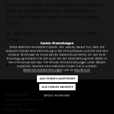
Die Auszeichnungen unterstreichen einmal mehr die
Rolle der Popakademie Baden-Württemberg als
bedeutende Talentschmiede im Bereich populärer
Musik.
Wir gratulieren Mine und Phea herzlich zu ihrem
Erfolg!
Cookie-Einstellungen
Diese Website verwendet Cookies. Wir weisen darauf hin, dass die
Analyse-Cookies eine Verbindung in die USA aufbauen und die USA kein
sicherer Drittstaat im Sinne des EU-Datenschutzrechts ist. Mit Ihrer
Einwilligung erklären Sie sich auch mit der Verarbeitung Ihrer Daten in
den USA einverstanden. Sie können Ihre Einstellungen unter Details
top
zurück
anpassen. Weitere Informationen finden Sie in unseren
Datenschutzbestimmungen
und im
Impressum
.
Popakademie
Details einblenden
Baden-Württemberg
Hafenstr. 33
68159 Mannheim