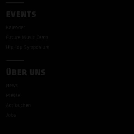
EVENTS
Kalender
Future Music Camp
HipHop Symposium
ÜBER UNS
News
Presse
Act buchen
ALLE COOKIES AKZEPT
Jobs
ALLE COOKIES ABLE