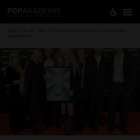
Home / Über uns / News / Erfolg beim Preis für Popkultur: Mine und Phea
ausgezeichnet