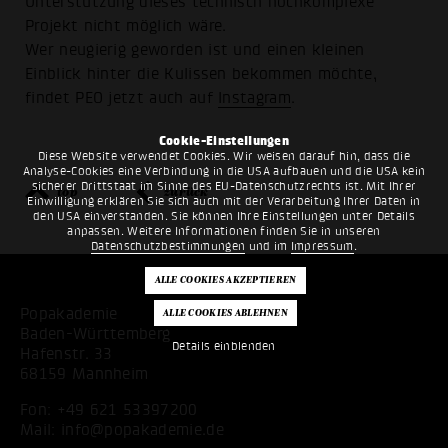
Unterstützung dieses technisch hochkomplexe
Projekt nicht möglich wäre.
Wer neugierig geworden ist und einen kleinen
Einblick hinter die Kulissen bekommen möchte,
findet PEO jetzt auch auf
Instagram
.
Cookie-Einstellungen
Diese Website verwendet Cookies. Wir weisen darauf hin, dass die
Analyse-Cookies eine Verbindung in die USA aufbauen und die USA kein
sicherer Drittstaat im Sinne des EU-Datenschutzrechts ist. Mit Ihrer
top
zurück
Einwilligung erklären Sie sich auch mit der Verarbeitung Ihrer Daten in
den USA einverstanden. Sie können Ihre Einstellungen unter Details
anpassen. Weitere Informationen finden Sie in unseren
Datenschutzbestimmungen
und im
Impressum
.
Popakademie
Baden-Württemberg
Details einblenden
Hafenstr. 33
68159 Mannheim
Fon:
+49 621 53397200
Mail:
info@popakademie.de