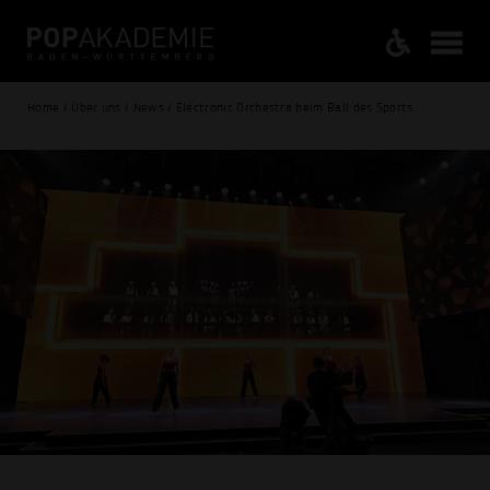
Home / Über uns / News / Electronic Orchestra beim Ball des Sports