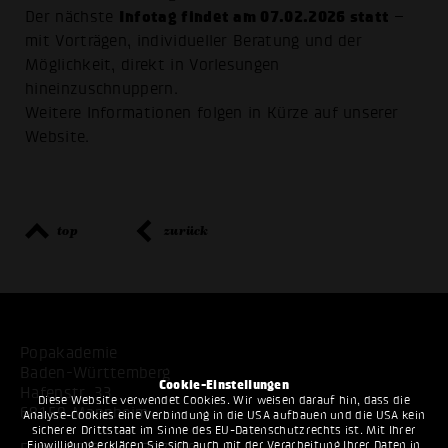
Infotag findet am 07.02.2026 statt
Der nächste
–
mit Vorträgen, individueller Beratung und der
Möglichkeit, direkt in Vorlesungen
hineinzuschnuppern.
Weitere Informationen folgen in Kürze auf unserer
Website.
top
zurück
Popakademie
Baden-Württemberg
Cookie-Einstellungen
Hafenstr. 33
Diese Website verwendet Cookies. Wir weisen darauf hin, dass die
68159 Mannheim
Analyse-Cookies eine Verbindung in die USA aufbauen und die USA kein
sicherer Drittstaat im Sinne des EU-Datenschutzrechts ist. Mit Ihrer
Einwilligung erklären Sie sich auch mit der Verarbeitung Ihrer Daten in