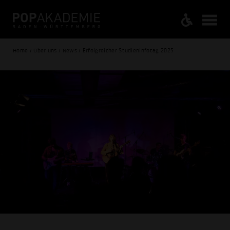
Home / Über uns / News / Erfolgreicher Studieninfotag 2025