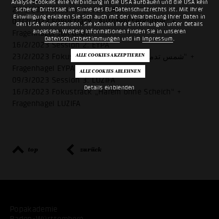
Analyse-Cookies eine Verbindung in die USA aufbauen und die USA kein
26/1/2023 Session 1: Juli Gilde
sicherer Drittstaat im Sinne des EU-Datenschutzrechts ist. Mit Ihrer
Einwilligung erklären Sie sich auch mit der Verarbeitung Ihrer Daten in
02/2/2023 Fokustrack „Autofensterkurbel“ +
den USA einverstanden. Sie können Ihre Einstellungen unter Details
anpassen. Weitere Informationen finden Sie in unseren
Fragenhagel Juli Gilde
Datenschutzbestimmungen
und im
Impressum
.
16/2/2023 Session 2: EYPA
23/2/2023 Fokustrack „Palmyra Sun شمس تدمر“ +
Fragenhagel EYPA
09/3/2023 Session 3: LUZIFA
Details einblenden
16/3/2023 Fokustrack „Harem ohne Scheich“ +
Fragenhagel LUZIFA
top
zurück
Popakademie