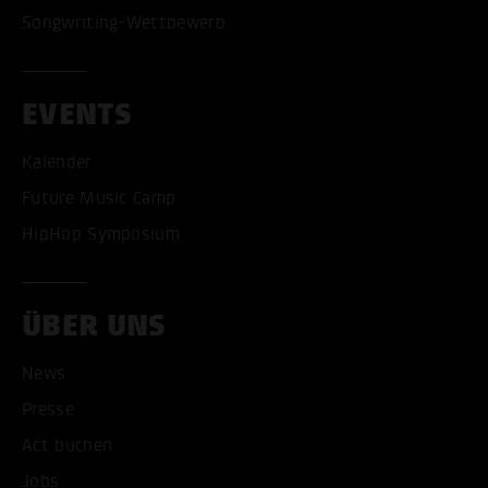
Songwriting-Wettbewerb
EVENTS
Kalender
Future Music Camp
HipHop Symposium
ÜBER UNS
ALLE COOKIES AKZEPT
News
Presse
ALLE COOKIES ABLE
Act buchen
Jobs