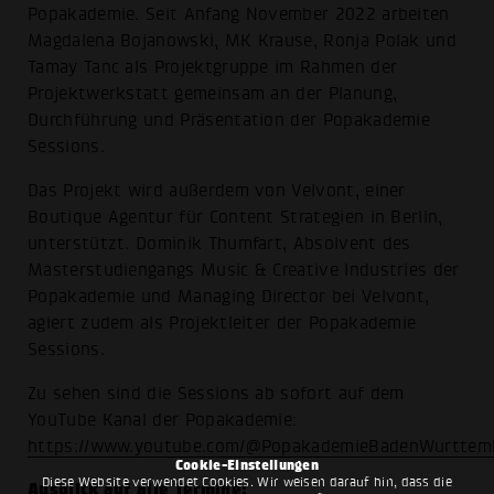
Popakademie. Seit Anfang November 2022 arbeiten
Magdalena Bojanowski, MK Krause, Ronja Polak und
Tamay Tanc als Projektgruppe im Rahmen der
Projektwerkstatt gemeinsam an der Planung,
Durchführung und Präsentation der Popakademie
Sessions.
Das Projekt wird außerdem von Velvont, einer
Boutique Agentur für Content Strategien in Berlin,
unterstützt. Dominik Thumfart, Absolvent des
Masterstudiengangs Music & Creative Industries der
Popakademie und Managing Director bei Velvont,
agiert zudem als Projektleiter der Popakademie
Sessions.
Zu sehen sind die Sessions ab sofort auf dem
YouTube Kanal der Popakademie:
https://www.youtube.com/@PopakademieBadenWurttem
Cookie-Einstellungen
Diese Website verwendet Cookies. Wir weisen darauf hin, dass die
Ausblick auf alle Termine: