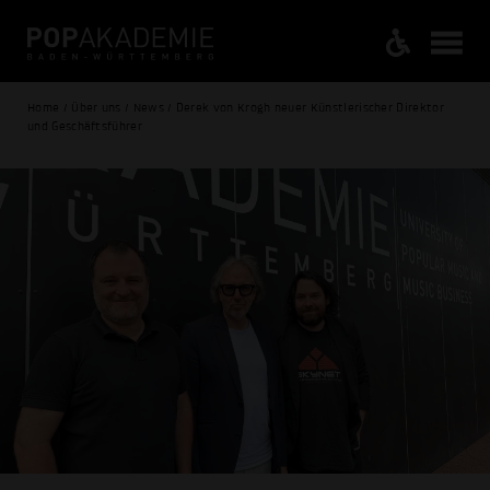
Home / Über uns / News / Derek von Krogh neuer Künstlerischer Direktor
und Geschäftsführer