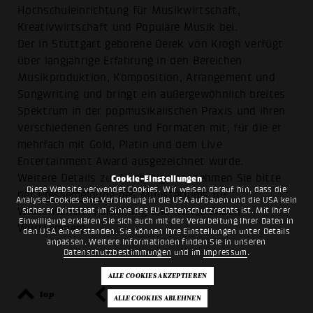
Hochschuleinrichtung für Musikwirtschaft,
Kreativwirtschaft und Populäre Musik bei.
Der in Stuttgart geborene Derek von Krogh verfügt
über langjährige Erfahrung in den Bereichen
Musikproduktion, Komposition, Arrangement und
Songwriting und bringt ein außergewöhnlich breites
Spektrum in der popmusikalischen Praxis und ihren
verschiedenen Genres und Formaten mit, für die er
mehrfach mit Gold, Platin und dem Live
Entertainment Award ausgezeichnet wurde.
Weitere Details zur Nachfolge entnehmen Sie bitte
Cookie-Einstellungen
Diese Website verwendet Cookies. Wir weisen darauf hin, dass die
der
Pressemeldung
des Ministeriums für
Analyse-Cookies eine Verbindung in die USA aufbauen und die USA kein
sicherer Drittstaat im Sinne des EU-Datenschutzrechts ist. Mit Ihrer
Wissenschaft, Forschung und Kunst Baden-
Einwilligung erklären Sie sich auch mit der Verarbeitung Ihrer Daten in
Württemberg.
den USA einverstanden. Sie können Ihre Einstellungen unter Details
anpassen. Weitere Informationen finden Sie in unseren
Datenschutzbestimmungen
und im
Impressum
.
top
zurück