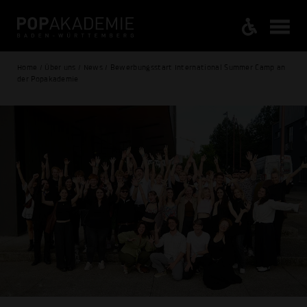
Home / Über uns / News / Bewerbungsstart International Summer Camp an
der Popakademie