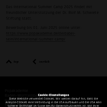
Das International Summer Camp 2025 findet mit
freundlicher Unterstützung der Dr. Rolf M. Schwiete
Stiftung statt.
Bewerbung bis 01. Juni 2025 online unter:
https://www.popakademie.de/de/dabei-
sein/international-summer-camp/
top
zurück
Popakademie
Cookie-Einstellungen
Baden-Württemberg
Diese Website verwendet Cookies. Wir weisen darauf hin, dass die
Hafenstr. 33
Analyse-Cookies eine Verbindung in die USA aufbauen und die USA kein
68159 Mannheim
sicherer Drittstaat im Sinne des EU-Datenschutzrechts ist. Mit Ihrer