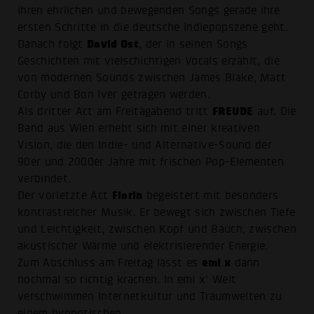
ihren ehrlichen und bewegenden Songs gerade ihre
ersten Schritte in die deutsche Indiepopszene geht.
David Ost
Danach folgt
, der in seinen Songs
Geschichten mit vielschichtigen Vocals erzählt, die
von modernen Sounds zwischen James Blake, Matt
Corby und Bon Iver getragen werden.
FREUDE
Als dritter Act am Freitagabend tritt
auf. Die
Band aus Wien erhebt sich mit einer kreativen
Vision, die den Indie- und Alternative-Sound der
90er und 2000er Jahre mit frischen Pop-Elementen
verbindet.
Florin
Der vorletzte Act
begeistert mit besonders
kontrastreicher Musik. Er bewegt sich zwischen Tiefe
und Leichtigkeit, zwischen Kopf und Bauch, zwischen
akustischer Wärme und elektrisierender Energie.
emi x
Zum Abschluss am Freitag lässt es
dann
nochmal so richtig krachen. In emi x‘ Welt
verschwimmen Internetkultur und Traumwelten zu
einem hypnotischen