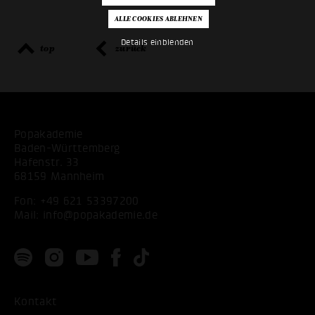
Details einblenden
top
zurück
Popakademie
Baden-Württemberg
Hafenstr. 33
68159 Mannheim
Fon:
+49 621 53397200
Mail:
info@popakademie.de
Kontakt