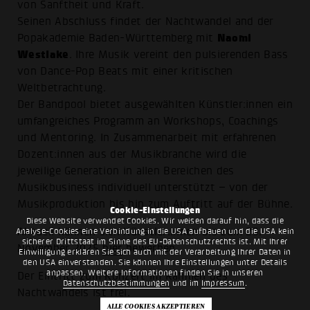
von Sanftheit und Kraft.
Seinen Abschluss findet der Nachtwandel and der
Naomi
Popakademie Baden-Württemberg mit
Westlake
. Ihre Musik vereint den pulsierenden Bass
von Dance-Pop Beats mit einer kritischen
Weltbetrachtung.
Der Bandpool bietet ausgewählten Künstler:innen ein
umfangreiches Programm an Workshops, Coachings
und Mentoring. In Zusammenarbeit mit erfahrenen
Dozent:innen aus der Musikbranche wird die
jeweilige Generation in allen Bereichen des
Musikbusiness individuell unterstützt – von der
Musikproduktion bis hin zum Auftritt auf der Bühne.
Cookie-Einstellungen
Diese Website verwendet Cookies. Wir weisen darauf hin, dass die
Aktuell können sich Künstler:innen bis zum 23.
Analyse-Cookies eine Verbindung in die USA aufbauen und die USA kein
sicherer Drittstaat im Sinne des EU-Datenschutzrechts ist. Mit Ihrer
November 2025
hier
bewerben.
Einwilligung erklären Sie sich auch mit der Verarbeitung Ihrer Daten in
den USA einverstanden. Sie können Ihre Einstellungen unter Details
anpassen. Weitere Informationen finden Sie in unseren
Der Eintritt zum Konzert im Rahmen des
Datenschutzbestimmungen
und im
Impressum
.
Nachtwandels ist frei.