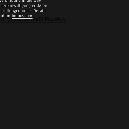
Verbindung in die USA
gischer Planung.
rer Einwilligung erklären
nstellungen unter Details
nd im
Impressum
.
ps://youtu.be/MeBhPszx0cw