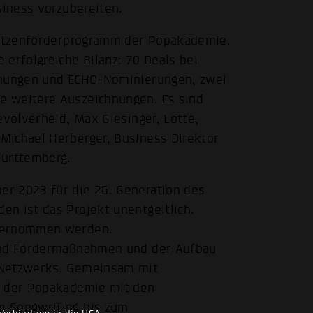
siness vorzubereiten.
Spitzenförderprogramm der Popakademie.
erfolgreiche Bilanz: 70 Deals bei
chnungen und ECHO-Nominierungen, zwei
e weitere Auszeichnungen. Es sind
evolverheld, Max Giesinger, Lotte,
Michael Herberger, Business Direktor
ürttemberg.
r 2023 für die 26. Generation des
n ist das Projekt unentgeltlich.
übernommen werden.
 und Fördermaßnahmen und der Aufbau
-Netzwerks. Gemeinsam mit
m der Popakademie mit den
m Songwriting bis zum