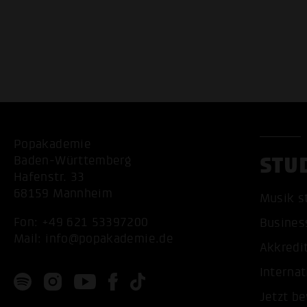
Popakademie
STU
Baden-Württemberg
Hafenstr. 33
68159 Mannheim
Musik s
Fon:
+49 621 53397200
Busines
Mail:
info@popakademie.de
Akkredi
Internat
Jetzt b