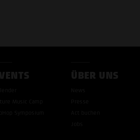
VENTS
ÜBER UNS
lender
News
COOKIES AKZEPTIEREN
ALLE COOKIES AB
ture Music Camp
Presse
pHop Symposium
Act buchen
Jobs