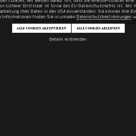
det Cookies. Wir weisen darauf hin, dass die Analyse-Cookies eine 
Interviewtraining, von Musikrecht bis zu strate
n sicherer Drittstaat im Sinne des EU-Datenschutzrechts ist. Mit Ih
rarbeitung Ihrer Daten in den USA einverstanden. Sie können Ihre Ei
e Informationen finden Sie in unseren
Datenschutzbestimmungen
u
Mehr über den Bandpool auch auf YouTube:
htt
Details einblenden