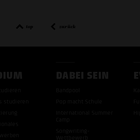
top
zurück
DIUM
DABEI SEIN
E
tudieren
Bandpool
Ka
ALLE 
s studieren
Pop macht Schule
Fu
tierung
International Summer
Hi
Camp
ionales
Songwriting-
ewerben
Wettbewerb