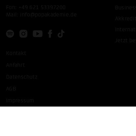
Fon:
+49 621 53397200
Busines
Mail:
info@popakademie.de
Akkredi
Internat
Jetzt b
Kontakt
Anfahrt
Datenschutz
AGB
Impressum
Barrierearme Ansicht
Cookie Einstellungen bearbeiten