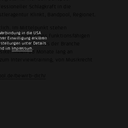
essioneller Schlagkraft in die
stleragentur Klinkt, Bandpool, Regionet.
tlich. Im Mittelpunkt stehen
Verbindung in die USA
nd der Aufbau eines funktionsfähigen
rer Einwilligung erklären
nstellungen unter Details
it Expert:innen aus der Branche
nd im
Impressum
.
siker:innen 18 Monate lang an
zum Interviewtraining, von Musikrecht
ool.de/bewirb-dich/