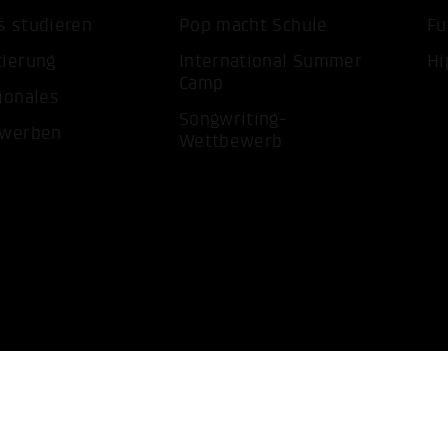
s studieren
Pop macht Schule
Fu
ALLE 
tierung
International Summer
Hi
Camp
ionales
Songwriting-
ewerben
Wettbewerb