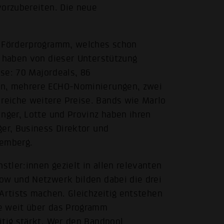
vorzubereiten. Die neue
s Förderprogramm, welches schon
s haben von dieser Unterstützung
sse: 70 Majordeals, 86
en, mehrere ECHO-Nominierungen, zwei
eiche weitere Preise. Bands wie Marlo
inger, Lotte und Provinz haben ihren
ger, Business Direktor und
emberg.
tler:innen gezielt in allen relevanten
ow und Netzwerk bilden dabei die drei
Artists machen. Gleichzeitig entstehen
e weit über das Programm
itig stärkt. Wer den Bandpool