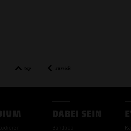
top
zurück
DIUM
DABEI SEIN
E
tudieren
Bandpool
Ka