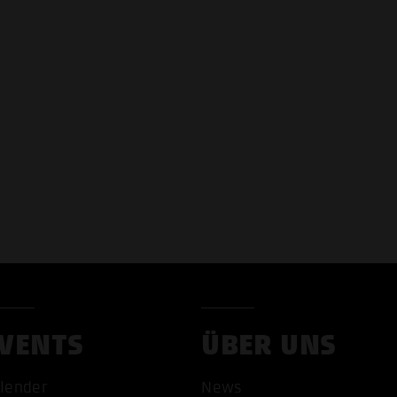
VENTS
ÜBER UNS
lender
News