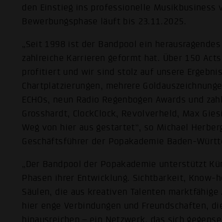
den Einstieg ins professionelle Musikbusiness 
Bewerbungsphase läuft bis 23.11.2025.
„Seit 1998 ist der Bandpool ein herausragende
zahlreiche Karrieren geformt hat. Über 150 Act
profitiert und wir sind stolz auf unsere Ergebni
Chartplatzierungen, mehrere Goldauszeichnung
ECHOs, neun Radio Regenbogen Awards und zahlr
Grosshardt, ClockClock, Revolverheld, Max Gies
Weg von hier aus gestartet“, so Michael Herber
Geschäftsführer der Popakademie Baden-Württ
„Der Bandpool der Popakademie unterstützt Küns
Phasen ihrer Entwicklung. Sichtbarkeit, Know-h
Säulen, die aus kreativen Talenten marktfähige 
hier enge Verbindungen und Freundschaften, di
hinausreichen – ein Netzwerk, das sich gegense