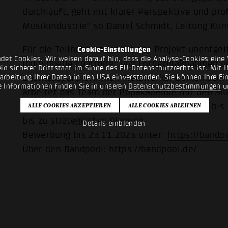
durchläuft, geht mit klarer Perspektive und prof
Musikindustrie" so Daniel Schmidt, Leitung Kün
Für die Teilnehmenden ist das Projekt unentgel
Cookie-Einstellungen
det Cookies. Wir weisen darauf hin, dass die Analyse-Cookies eine 
individuelle Coaching- und Fördermaßnahmen u
n sicherer Drittstaat im Sinne des EU-Datenschutzrechts ist. Mit Ih
rarbeitung Ihrer Daten in den USA einverstanden. Sie können Ihre Ei
Businesspartner:innen-Netzwerks. Gemeinsam m
e Informationen finden Sie in unseren
Datenschutzbestimmungen
u
arbeitet das Team der Popakademie mit den Mu
wichtigen Themenfeldern, vom Songwriting bis 
bis zu strategischer Planung.
Details einblenden
Bewerbung bis 23.11.2025 unter:
https://bandp
Über den Bandpool:
https://bandpool.de/