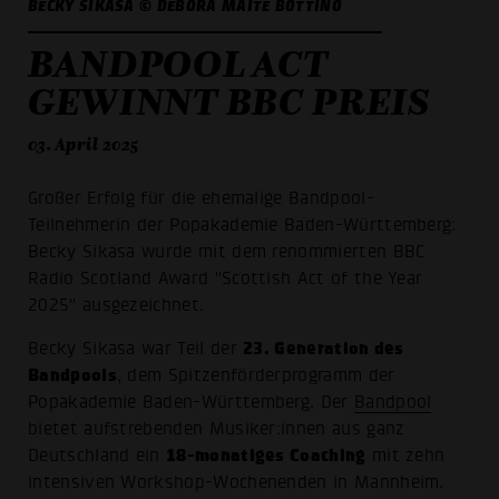
BECKY SIKASA © DEBORA MAITÉ BOTTINO
BANDPOOL ACT
GEWINNT BBC PREIS
03. April 2025
Großer Erfolg für die ehemalige Bandpool-
Teilnehmerin der Popakademie Baden-Württemberg:
Becky Sikasa wurde mit dem renommierten BBC
Radio Scotland Award "Scottish Act of the Year
2025" ausgezeichnet.
23. Generation des
Becky Sikasa war Teil der
Bandpools
, dem Spitzenförderprogramm der
Popakademie Baden-Württemberg. Der
Bandpool
bietet aufstrebenden Musiker:innen aus ganz
18-monatiges Coaching
Deutschland ein
mit zehn
intensiven Workshop-Wochenenden in Mannheim.