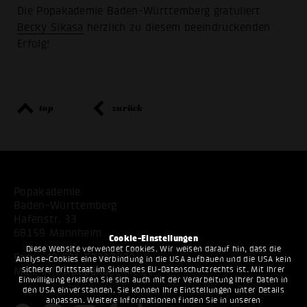
Die Popakademie Baden-Württemberg gratuliert
Becky Sikasa
herzlich zu diesem beeindruckenden
Erfolg!
top
zurück
Popakademie
Baden-Württemberg
Hafenstr. 33
68159 Mannheim
Cookie-Einstellungen
Diese Website verwendet Cookies. Wir weisen darauf hin, dass die
Fon:
+49 621 53397200
Analyse-Cookies eine Verbindung in die USA aufbauen und die USA kein
sicherer Drittstaat im Sinne des EU-Datenschutzrechts ist. Mit Ihrer
Mail:
info@popakademie.de
Einwilligung erklären Sie sich auch mit der Verarbeitung Ihrer Daten in
den USA einverstanden. Sie können Ihre Einstellungen unter Details
anpassen. Weitere Informationen finden Sie in unseren