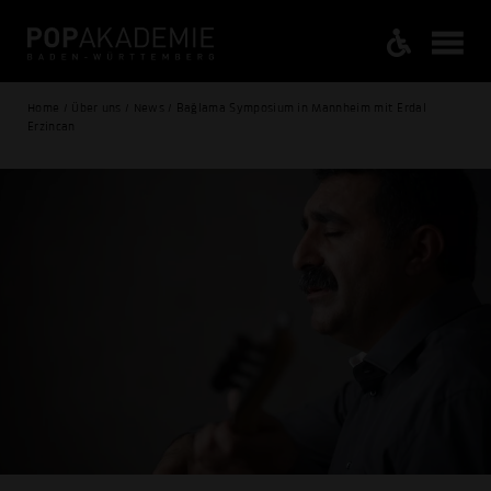
Home / Über uns / News / Bağlama Symposium in Mannheim mit Erdal
Erzincan