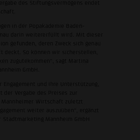
bergabe des Stiftungsvermögens endet
chaft.
mögen in der Popakademie Baden-
au darin weitererfüllt wird. Mit dieser
ution gefunden, deren Zweck sich genau
 deckt. So können wir sicherstellen,
cken zugutekommen“, sagt Martina
Mannheim GmbH.
hr Engagement und ihre Unterstützung,
it der Vergabe des Preises zur
r Mannheimer Wirtschaft zuletzt
ngagement weiter auszuüben“, ergänzt
 der Stadtmarketing Mannheim GmbH