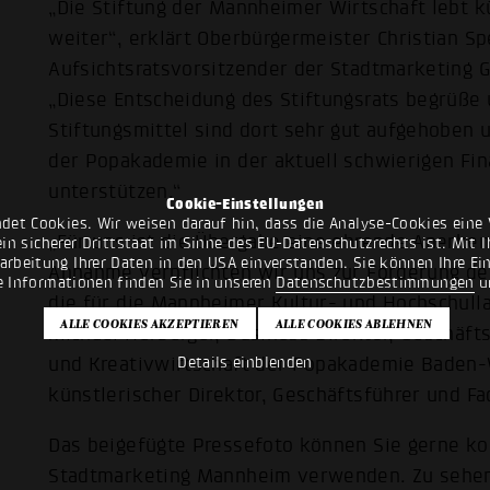
„Die Stiftung der Mannheimer Wirtschaft lebt k
weiter“, erklärt Oberbürgermeister Christian Sp
Aufsichtsratsvorsitzender der Stadtmarketing G
„Diese Entscheidung des Stiftungsrats begrüße u
Stiftungsmittel sind dort sehr gut aufgehoben 
der Popakademie in der aktuell schwierigen Fin
unterstützen.“
Cookie-Einstellungen
det Cookies. Wir weisen darauf hin, dass die Analyse-Cookies eine 
„Für uns ist die Übergabe eine ehrende Anerken
n sicherer Drittstaat im Sinne des EU-Datenschutzrechts ist. Mit Ih
rarbeitung Ihrer Daten in den USA einverstanden. Sie können Ihre Ei
Annahme verpflichten wir uns zur Förderung d
e Informationen finden Sie in unseren
Datenschutzbestimmungen
u
die für die Mannheimer Kultur- und Hochschull
Michael Herberger, Business Direktor, Geschäft
und Kreativwirtschaft der Popakademie Baden
Details einblenden
künstlerischer Direktor, Geschäftsführer und F
Das beigefügte Pressefoto können Sie gerne ko
Stadtmarketing Mannheim verwenden. Zu sehen s