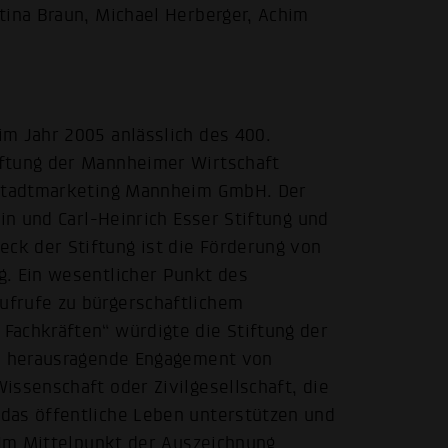
tina Braun, Michael Herberger, Achim
m Jahr 2005 anlässlich des 400.
iftung der Mannheimer Wirtschaft
r Stadtmarketing Mannheim GmbH. Der
rin und Carl-Heinrich Esser Stiftung und
k der Stiftung ist die Förderung von
g. Ein wesentlicher Punkt des
ufrufe zu bürgerschaftlichem
Fachkräften“ würdigte die Stiftung der
as herausragende Engagement von
issenschaft oder Zivilgesellschaft, die
das öffentliche Leben unterstützen und
. Im Mittelpunkt der Auszeichnung