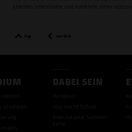
standen lebensnahe und konkrete Unterstützu
top
zurück
DIUM
DABEI SEIN
E
tudieren
Bandpool
Ka
s studieren
Pop macht Schule
Fu
tierung
International Summer
Hi
Camp
ionales