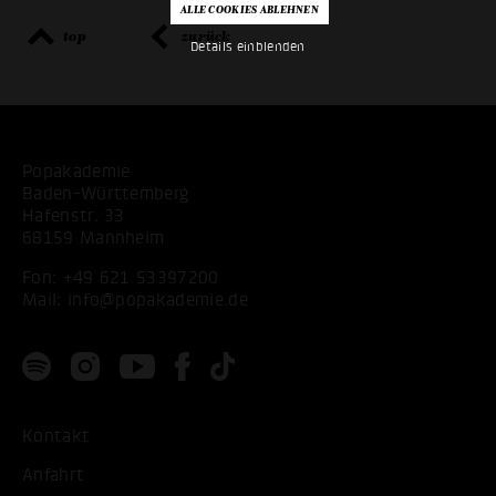
top
zurück
Details einblenden
Popakademie
Baden-Württemberg
Hafenstr. 33
68159 Mannheim
Fon:
+49 621 53397200
Mail:
info@popakademie.de
Kontakt
Anfahrt