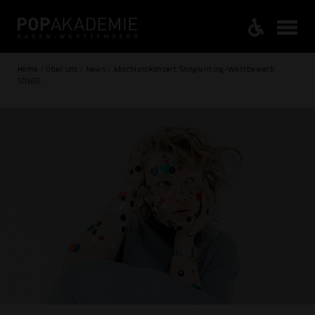
Home / Über uns / News / Abschlusskonzert Songwriting-Wettbewerb
SONGS