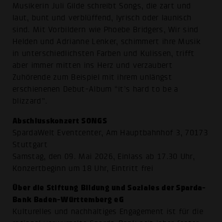
Musikerin Juli Gilde schreibt Songs, die zart und
laut, bunt und verblüffend, lyrisch oder launisch
sind. Mit Vorbildern wie Phoebe Bridgers, Wir sind
Helden und Adrianne Lenker, schimmert ihre Musik
in unterschiedlichsten Farben und Kulissen, trifft
aber immer mitten ins Herz und verzaubert
Zuhörende zum Beispiel mit ihrem unlängst
erschienenen Debut-Album “it’s hard to be a
blizzard”.
Abschlusskonzert SONGS
SpardaWelt Eventcenter, Am Hauptbahnhof 3, 70173
Stuttgart
Samstag, den 09. Mai 2026, Einlass ab 17.30 Uhr,
Konzertbeginn um 18 Uhr, Eintritt frei
Über die Stiftung Bildung und Soziales der Sparda-
Bank Baden-Württemberg eG
Kulturelles und nachhaltiges Engagement ist für die