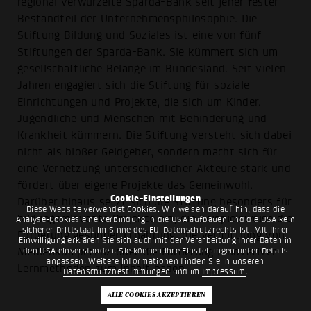
regional verwurzelte Sparda-Bank seit jeher fester
Bestandteil der Unternehmensphilosophie. Die
Stiftung Bildung und Soziales ist eine von fünf
Stiftungen der Sparda-Bank. Sie kümmert sich um
gesellschaftliche Belange im Bundesland. Seit vielen
Jahren engagiert sich die Stiftung für soziale
Einrichtungen und Projekte, die sich um Kinder,
Jugendliche und Menschen mit Behinderung und
Krankheit kümmern. Die Stiftung versteht sich dabei
nicht als bloßer Geldgeber, sondern macht sich für
eine Vernetzung unterschiedlicher Akteure stark und
fördert über eigene Projekte das Gemeinwohl.
Cookie-Einstellungen
Darüber hinaus setzt sich die Stiftung besonders für
Diese Website verwendet Cookies. Wir weisen darauf hin, dass die
bildungsrelevante Projekte ein, die beispielsweise die
Analyse-Cookies eine Verbindung in die USA aufbauen und die USA kein
sicherer Drittstaat im Sinne des EU-Datenschutzrechts ist. Mit Ihrer
Förderung gesunder Ernährung, die Vermittlung von
Einwilligung erklären Sie sich auch mit der Verarbeitung Ihrer Daten in
den USA einverstanden. Sie können Ihre Einstellungen unter Details
Medienkompetenz oder die Förderung innovativer
anpassen. Weitere Informationen finden Sie in unseren
Lernmethoden zum Inhalt haben.
Datenschutzbestimmungen
und im
Impressum
.