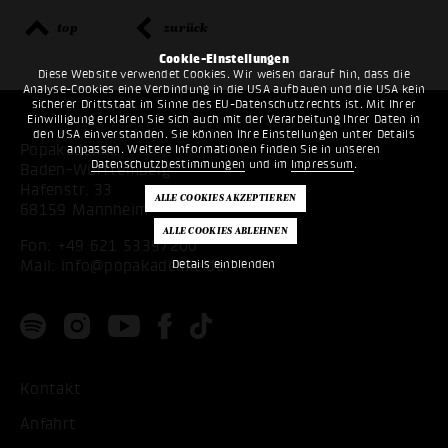
top
zurück
Cookie-Einstellungen
Diese Website verwendet Cookies. Wir weisen darauf hin, dass die
Analyse-Cookies eine Verbindung in die USA aufbauen und die USA kein
sicherer Drittstaat im Sinne des EU-Datenschutzrechts ist. Mit Ihrer
Einwilligung erklären Sie sich auch mit der Verarbeitung Ihrer Daten in
den USA einverstanden. Sie können Ihre Einstellungen unter Details
Popakademie
anpassen. Weitere Informationen finden Sie in unseren
Datenschutzbestimmungen
und im
Impressum
.
Baden-Württemberg
Hafenstr. 33
68159 Mannheim
Fon:
+49 621 53397200
Mail:
info@popakademie.de
Details einblenden
Kontakt
Anfahrt