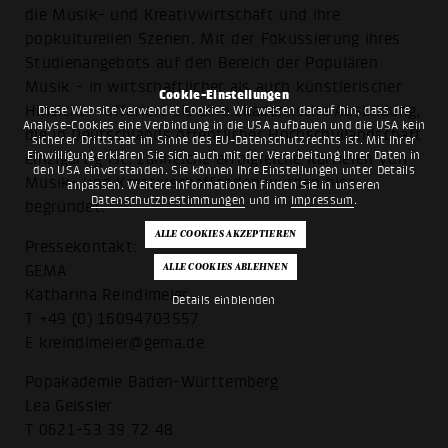
die Musik- und Kreativwirtschaft und ihre
popkulturellen Szenen. Mit der Fokussierung ihres
Studienangebots auf den Bereich der Populären
Musik - in wirtschaftlicher als auch künstlerischer
Cookie-Einstellungen
Hinsicht - offeriert sie eine akademische Ausbildung,
Diese Website verwendet Cookies. Wir weisen darauf hin, dass die
Analyse-Cookies eine Verbindung in die USA aufbauen und die USA kein
die in Deutschlands öffentlicher Hochschullandschaft
sicherer Drittstaat im Sinne des EU-Datenschutzrechts ist. Mit Ihrer
Einwilligung erklären Sie sich auch mit der Verarbeitung Ihrer Daten in
einzigartig ist. Zahlreiche erfolgreiche Karrieren von
den USA einverstanden. Sie können Ihre Einstellungen unter Details
Musik- und Kreativschaffenden wurden hier
anpassen. Weitere Informationen finden Sie in unseren
Datenschutzbestimmungen
und im
Impressum
.
begründet.
Pressekontakt:
GEMA
Katharina Reindlmeier
Details einblenden
T +49 (0) 16094703557
E kreindlmeier@gema.de
Popakademie Baden-Württemberg
Lea Geissler
T 0621-53 39 72 48