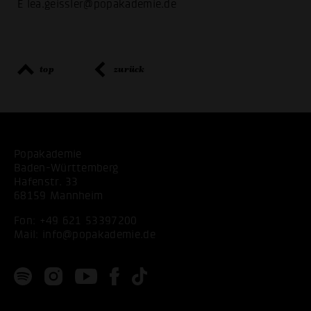
E lea.geissler@popakademie.de
top
zurück
Popakademie
Baden-Württemberg
Hafenstr. 33
68159 Mannheim
Fon:
+49 621 53397200
Mail:
info@popakademie.de