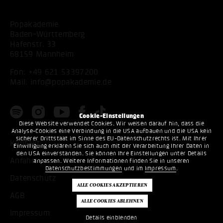
Popakademie
Baden-Württemberg
Hafenstr. 33
68159 Mannheim
Fon:
+49 621 53397200
Mail:
info@popakademie.de
Cookie-Einstellungen
Diese Website verwendet Cookies. Wir weisen darauf hin, dass die
Analyse-Cookies eine Verbindung in die USA aufbauen und die USA kein
sicherer Drittstaat im Sinne des EU-Datenschutzrechts ist. Mit Ihrer
Kontakt
Einwilligung erklären Sie sich auch mit der Verarbeitung Ihrer Daten in
den USA einverstanden. Sie können Ihre Einstellungen unter Details
Anfahrt
anpassen. Weitere Informationen finden Sie in unseren
Datenschutzbestimmungen
und im
Impressum
.
Datenschutz
AGB
Impressum
Details einblenden