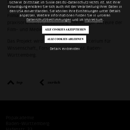
Filmakademie Baden-Württemberg
begleitet. Die
sicherer Drittstaat im Sinne des EU-Datenschutzrechts ist. Mit Ihrer
Einwilligung erklären Sie sich auch mit der Verarbeitung Ihrer Daten in
Filmakademie ist eine der weltweit führenden
den USA einverstanden. Sie können Ihre Einstellungen unter Details
Filmakademien, deren übergeordnetes Ziel die
anpassen. Weitere Informationen finden Sie in unseren
Datenschutzbestimmungen
und im
Impressum
.
praxisorientierte Ausbildung zukünftiger Akteure der
Film- und Medienbranche ist.
Das Projekt wird gefördert vom Ministerium für
Wissenschaft, Forschung und Kunst Baden-
Details einblenden
Württemberg.
top
zurück
Popakademie
Baden-Württemberg
Hafenstr. 33