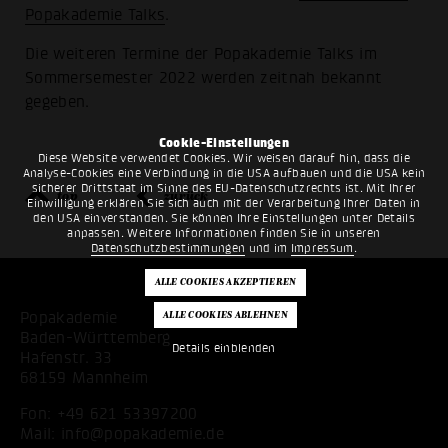
Popakademie Talks
.
Die weiteren Termine der Popakademie Talks im
Sommersemester 2022 werden zeitnah bekannt
gegeben.
Cookie-Einstellungen
Diese Website verwendet Cookies. Wir weisen darauf hin, dass die
Analyse-Cookies eine Verbindung in die USA aufbauen und die USA kein
sicherer Drittstaat im Sinne des EU-Datenschutzrechts ist. Mit Ihrer
top
zurück
Einwilligung erklären Sie sich auch mit der Verarbeitung Ihrer Daten in
den USA einverstanden. Sie können Ihre Einstellungen unter Details
anpassen. Weitere Informationen finden Sie in unseren
Datenschutzbestimmungen
und im
Impressum
.
Popakademie
Baden-Württemberg
Details einblenden
Hafenstr. 33
68159 Mannheim
Fon:
+49 621 53397200
Mail:
info@popakademie.de