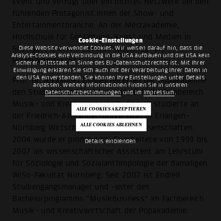
Event und verfügt über ein dichtes Netzwerk bei den
führenden Protagonist:innen der Show- und
Entertainmentbranche. An der Merzakademie,
Hochschule für Gestaltung, Kunst und Medien in
Cookie-Einstellungen
Diese Website verwendet Cookies. Wir weisen darauf hin, dass die
Stuttgart unterrichtet Ralf Kitzberger als
Analyse-Cookies eine Verbindung in die USA aufbauen und die USA kein
Honorarprofessor.
sicherer Drittstaat im Sinne des EU-Datenschutzrechts ist. Mit Ihrer
Einwilligung erklären Sie sich auch mit der Verarbeitung Ihrer Daten in
den USA einverstanden. Sie können Ihre Einstellungen unter Details
Prof. Dr. Alexander Endreß leitet an der Popakademie
anpassen. Weitere Informationen finden Sie in unseren
den Studiengang Musikbusiness B.A. im Fachbereich
Datenschutzbestimmungen
und im
Impressum
.
Musik- und Kreativwirtschaft. Endreß studierte an
der Friedrich-Alexander-Universität in Erlangen-
Nürnberg Wirtschafts- und Sozialwissenschaften.
2004 wurde er promoviert. Er arbeitete von 1999 bis
Details einblenden
2007 als wissenschaftlicher Assistent am Lehrstuhl
für Soziologie und Sozialanthropologie der damaligen
WiSo-Fakultät Nürnberg. Seit 2007 ist Endreß
Studiengangsmanager und -leiter des
Bachelorprogramms “Musikbusiness” im Fachbereich
Musik- und Kreativwirtschaft der Popakademie.