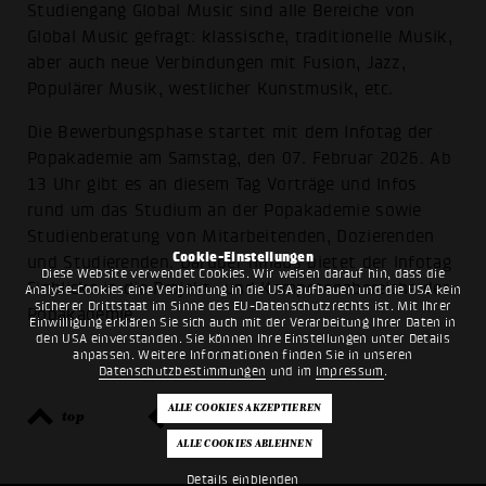
Studiengang Global Music sind alle Bereiche von
Global Music gefragt: klassische, traditionelle Musik,
aber auch neue Verbindungen mit Fusion, Jazz,
Populärer Musik, westlicher Kunstmusik, etc.
Die Bewerbungsphase startet mit dem Infotag der
Popakademie am Samstag, den 07. Februar 2026. Ab
13 Uhr gibt es an diesem Tag Vorträge und Infos
rund um das Studium an der Popakademie sowie
Studienberatung von Mitarbeitenden, Dozierenden
Cookie-Einstellungen
und Studierenden. Darüber hinaus bietet der Infotag
Diese Website verwendet Cookies. Wir weisen darauf hin, dass die
Einblicke in die Projekt- und Kompetenzbereiche der
Analyse-Cookies eine Verbindung in die USA aufbauen und die USA kein
sicherer Drittstaat im Sinne des EU-Datenschutzrechts ist. Mit Ihrer
Popakademie
Einwilligung erklären Sie sich auch mit der Verarbeitung Ihrer Daten in
den USA einverstanden. Sie können Ihre Einstellungen unter Details
anpassen. Weitere Informationen finden Sie in unseren
Datenschutzbestimmungen
und im
Impressum
.
top
zurück
Details einblenden