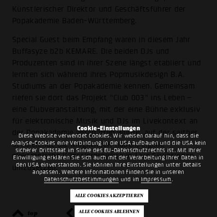
Künstlerischer Direktor und Geschäftsführer der
Popakademie Baden-Württemberg.
Special Guest beim Empfang waren in diesem Jahr
Buffasyze b2b KEMARE. Die beiden DJs und
Produzenten sind in ihrer Szene längst etabliert und
lernten sich während ihres Popmusikdesign B.A.
Studiums an der Popakademie kennen. Gemeinsam
riefen sie dort das Projekt “Club 003” ins Leben –
eine Clubveranstaltung, mit der eine Bühne exklusiv
für elektronische Musik und DJs im Livekontext an
Cookie-Einstellungen
der Popakademie geschaffen wurde, auf der seither
Diese Website verwendet Cookies. Wir weisen darauf hin, dass die
Analyse-Cookies eine Verbindung in die USA aufbauen und die USA kein
Studierende die Möglichkeit haben, eigene
sicherer Drittstaat im Sinne des EU-Datenschutzrechts ist. Mit Ihrer
elektronische Künstlerprojekte in Live Situationen
Einwilligung erklären Sie sich auch mit der Verarbeitung Ihrer Daten in
den USA einverstanden. Sie können Ihre Einstellungen unter Details
umzusetzen.
anpassen. Weitere Informationen finden Sie in unseren
Datenschutzbestimmungen
und im
Impressum
.
top
zurück