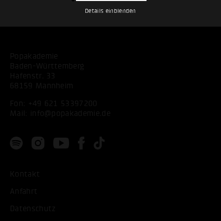
Details einblenden
Popakademie
Baden-Württemberg
Hafenstr. 33
68159 Mannheim
Fon:
+49 621 53397200
Mail:
info@popakademie.de
Kontakt
Anfahrt
Datenschutz