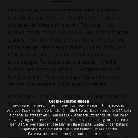
Das Future Music Camp startete 2009 als erstes
Barcamp für die Musikwirtschaft und hat sich als
modernes Konferenzformat für Führungs- und
Nachwuchskräfte aus der Musik- und Kreativbranche
etabliert. Mit dem Future Music Camp vernetzt die
Popakademie Baden-Württemberg Expertinnen und
Experten aus der Praxis mit Studierenden aus
einschlägigen Fachbereichen wie Musik-, Medien-,
Kultur- und Kreativwirtschaft. Verantwortlich ist
David Stammer, Projektmanager Digital Innovation,
der das Future Music Camp auch moderiert.
Dieses Jahr findet das Future Music Camp hybrid mit
Cookie-Einstellungen
Publikum vor Ort statt, die Keynotes werden parallel
Diese Website verwendet Cookies. Wir weisen darauf hin, dass die
Analyse-Cookies eine Verbindung in die USA aufbauen und die USA kein
über den YouTube Kanal der Popakademie Baden-
sicherer Drittstaat im Sinne des EU-Datenschutzrechts ist. Mit Ihrer
Württemberg gestreamt. Auch das Session-Programm
Einwilligung erklären Sie sich auch mit der Verarbeitung Ihrer Daten in
den USA einverstanden. Sie können Ihre Einstellungen unter Details
wird hybrid zugänglich sein.
anpassen. Weitere Informationen finden Sie in unseren
Datenschutzbestimmungen
und im
Impressum
.