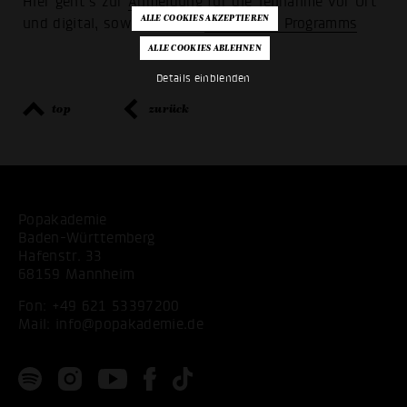
Hier geht's zur
Anmeldung
für die Teilnahme vor Ort
und digital, sowie zu allen
Details des Programms
Details einblenden
top
zurück
Popakademie
Baden-Württemberg
Hafenstr. 33
68159 Mannheim
Fon:
+49 621 53397200
Mail:
info@popakademie.de