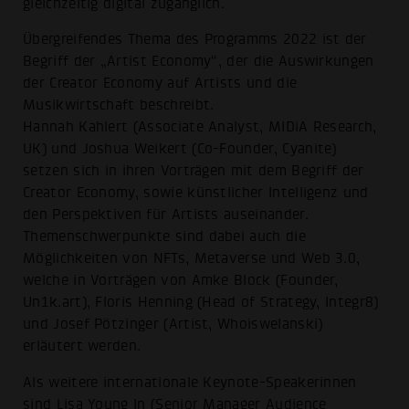
gleichzeitig digital zugänglich.
Übergreifendes Thema des Programms 2022 ist der
Begriff der „Artist Economy“, der die Auswirkungen
der Creator Economy auf Artists und die
Musikwirtschaft beschreibt.
Hannah Kahlert (Associate Analyst, MIDiA Research,
UK) und Joshua Weikert (Co-Founder, Cyanite)
setzen sich in ihren Vorträgen mit dem Begriff der
Creator Economy, sowie künstlicher Intelligenz und
den Perspektiven für Artists auseinander.
Themenschwerpunkte sind dabei auch die
Möglichkeiten von NFTs, Metaverse und Web 3.0,
welche in Vorträgen von Amke Block (Founder,
Un1k.art), Floris Henning (Head of Strategy, Integr8)
und Josef Pötzinger (Artist, Whoiswelanski)
erläutert werden.
Als weitere internationale Keynote-Speakerinnen
sind Lisa Young In (Senior Manager Audience