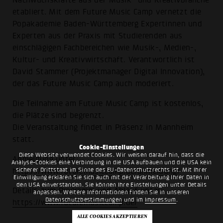
Nachwuchskräfte aus der Musik- und Kreativbranche
etabliert. Mit dem Future Music Camp vernetzt die
Popakademie Baden-Württemberg Expertinnen und
Experten aus der Praxis mit Studierenden aus
einschlägigen Fachbereichen wie Musik-, Medien-,
Kultur- und Kreativwirtschaft. Verantwortlich ist
David Stammer (Projektmanager Digital Innovation),
der das Future Music Camp auch moderiert.
Die Teilnahme am Future Music Camp ist kostenlos,
die Plätze sind begrenzt.
Die Veranstaltung findet in Präsenz in Mannheim
statt.
Cookie-Einstellungen
Diese Website verwendet Cookies. Wir weisen darauf hin, dass die
Anmeldung unter:
Analyse-Cookies eine Verbindung in die USA aufbauen und die USA kein
sicherer Drittstaat im Sinne des EU-Datenschutzrechts ist. Mit Ihrer
https://www.futuremusiccamp.de/anmeldung/
Einwilligung erklären Sie sich auch mit der Verarbeitung Ihrer Daten in
den USA einverstanden. Sie können Ihre Einstellungen unter Details
Details zum Programm und Ablauf unter:
anpassen. Weitere Informationen finden Sie in unseren
Datenschutzbestimmungen
und im
Impressum
.
https://www.futuremusiccamp.de/