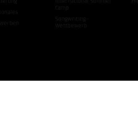
tierung
International Summer
Hi
Camp
ionales
Songwriting-
ewerben
Wettbewerb