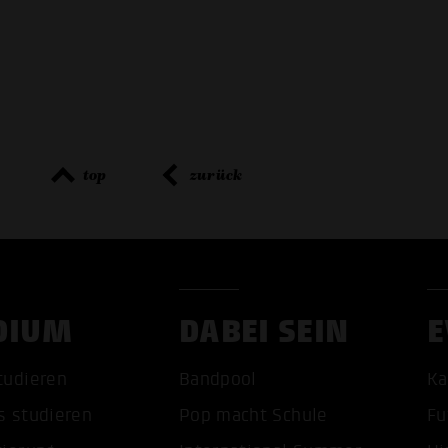
top
zurück
DIUM
DABEI SEIN
E
tudieren
Bandpool
Ka
s studieren
Pop macht Schule
Fu
ALLE 