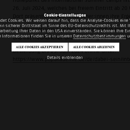
Höhepunkt des International Summer Camps ist 
26. Juli 2024, welches bei freiem Eintritt ab 20
Cookie-Einstellungen
Dort präsentieren die Teilnehmer:innen ihre Er
det Cookies. Wir weisen darauf hin, dass die Analyse-Cookies eine 
n sicherer Drittstaat im Sinne des EU-Datenschutzrechts ist. Mit Ih
Das International Summer Camp findet in Koop
rarbeitung Ihrer Daten in den USA einverstanden. Sie können Ihre Ei
e Informationen finden Sie in unseren
Datenschutzbestimmungen
u
und mit freundlicher Unterstützung der Wilhelm
Bewerbung bis 15. Juni 2024 online unter:
Details einblenden
https://www.popakademie.de/de/dabei-sein/in