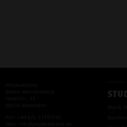
Popakademie
STU
Baden-Württemberg
Hafenstr. 33
68159 Mannheim
Musik s
Fon:
+49 621 53397200
Busines
Mail:
info@popakademie.de