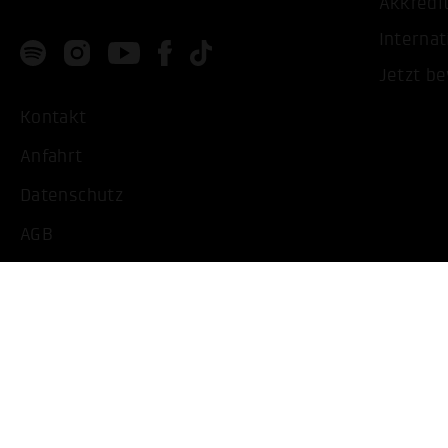
Akkredi
Internat
Jetzt b
Kontakt
Anfahrt
Datenschutz
AGB
Impressum
Barrierearme Ansicht
Cookie Einstellungen bearbeiten