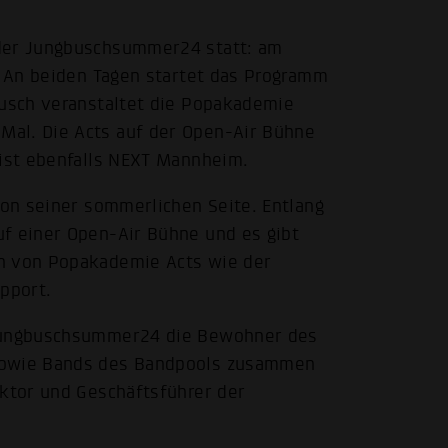
 der Jungbuschsummer24 statt: am
i. An beiden Tagen startet das Programm
busch veranstaltet die Popakademie
Mal. Die Acts auf der Open-Air Bühne
 ist ebenfalls NEXT Mannheim.
von seiner sommerlichen Seite. Entlang
uf einer Open-Air Bühne und es gibt
en von Popakademie Acts wie der
pport.
 Jungbuschsummer24 die Bewohner des
 sowie Bands des Bandpools zusammen
ektor und Geschäftsführer der