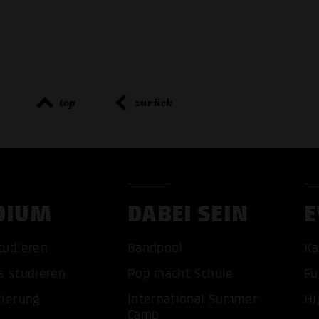
top
zurück
DIUM
DABEI SEIN
E
tudieren
Bandpool
Ka
s studieren
Pop macht Schule
Fu
tierung
International Summer
Hi
Camp