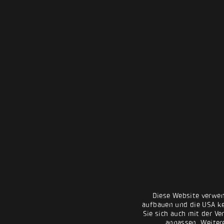
Diese Website verwen
aufbauen und die USA kei
Sie sich auch mit der Ve
anpassen. Weiter