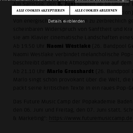
8. Juni
Am Samstag, den
spielen ab 18 Uhr die 
Kat Kit
Ab 18.30 Uhr
(26. Bandpool Generation)
Von energischen, rauen Linien zu zerbrechlich g
Details einblenden
scheinbaren Widerspruch von Sanftheit und Kra
sie am Klavier cinematische Landschaften eines
Naomi Westlake
Ab 19.50 Uhr
(26. Bandpool G
Naomi Westlake verbindet melancholische Pop-
beschreibt damit eine Atmosphäre wie auf dem
Marlo Grosshardt
Ab 21.10 Uhr
(26. Bandpool 
Marlo singt schön provokant über die Welt, die
packt seine kritischen Texte in ein raues Pop-
Das Future Music Camp der Popakademie Baden
den 06. Juni und Freitag, den 07. Juni statt. Sc
& Marketing“:
https://www.futuremusiccamp.de