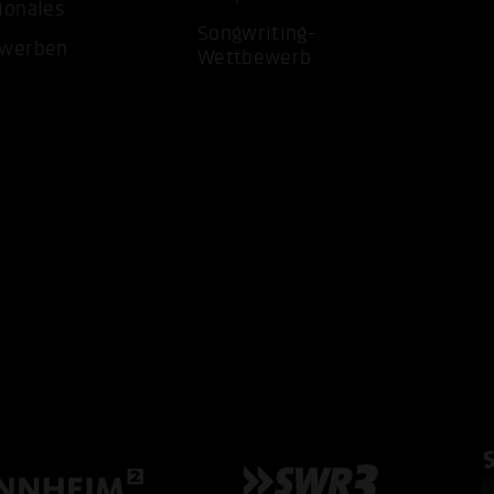
ionales
Songwriting-
ewerben
Wettbewerb
ALLE 