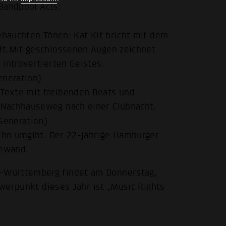
Bandpool Acts:
ehauchten Tönen: Kat Kit bricht mit dem
ft.Mit geschlossenen Augen zeichnet
 introvertierten Geistes.
eneration)
Texte mit treibenden Beats und
 Nachhauseweg nach einer Clubnacht.
Generation)
 ihn umgibt. Der 22-jährige Hamburger
Gewand.
-Württemberg findet am Donnerstag,
hwerpunkt dieses Jahr ist „Music Rights