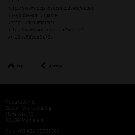
unter:
https://www.popakademie.de/de/ueber-
uns/jubilaeum_20jahre
Recap Jubiläumsfeier:
https://www.youtube.com/watch?
v=iU5hy6lfeug&t=2s
top
zurück
Popakademie
Baden-Württemberg
Hafenstr. 33
68159 Mannheim
Fon:
+49 621 53397200