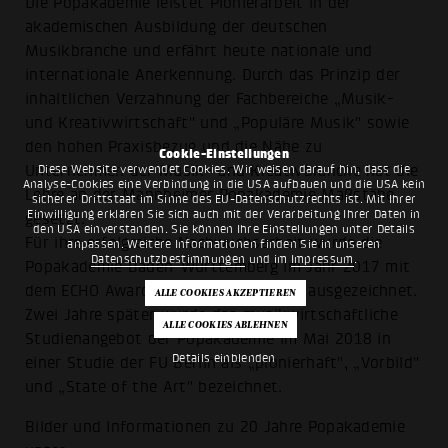
Die Popakademie leistet Pionierarbeit in der
akademischen Ausbildung der deutschen
Musikbranche und erfährt heute nationale und
internationale Anerkennung. Durch das Prinzip der
inhaltlichen Verzahnung der Fachbereiche „Musik-
und Kreativwirtschaft" und „Populäre Musik" sowie
den hohen Praxisbezug und die Nähe zu
Cookie-Einstellungen
Diese Website verwendet Cookies. Wir weisen darauf hin, dass die
Unternehmen der Musik- und Kreativbranche hat die
Analyse-Cookies eine Verbindung in die USA aufbauen und die USA kein
Lehre an der Mannheimer Popakademie Maßstäbe
sicherer Drittstaat im Sinne des EU-Datenschutzrechts ist. Mit Ihrer
Einwilligung erklären Sie sich auch mit der Verarbeitung Ihrer Daten in
gesetzt.
den USA einverstanden. Sie können Ihre Einstellungen unter Details
Für ihre erfolgreiche Nachwuchsarbeit wurde die
anpassen. Weitere Informationen finden Sie in unseren
Datenschutzbestimmungen
und im
Impressum
.
Popakademie Baden-Württemberg im Jahr 2017 mit
dem ECHO Award und dem LEA Award ausgezeichnet.
Zwei Jahre später wurde das musikwirtschaftliche
Studienangebot der Popakademie im Mai 2018 in
Details einblenden
einer Studie der FU Berlin als „pionierhaft", „Vorbild"
und „State of the Art" bezeichnet.
Bilder und Informationen zu 20 Jahre Popakademie